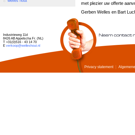
welles hout
met plezier uw offerte aanv
Gerben Welles en Bart Luc
Industrieweg 11d
8426 AB Appelscha Fr. (NL)
T +31(0)516 - 43 14 70
E
verkoop@welleshout.nl
Privacy statement
Algemene