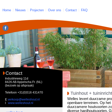
Home
Nieuws
Projecten
Over ons
Contact
FAQ
Contact
Industrieweg 11d
8426 AB Appelscha Fr. (NL)
(bezoek op afspraak)
Telefoon
+31(0)516 431470
Tuinhout + tuininrich
Welles levert duurzame prod
E
verkoop@welleshout.nl
openbare terreinen. Op het 
I
www.welleshout.nl
duurzamere houtsoorten zoal
diverse hardhoutsoorten. 