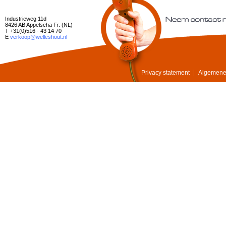
Industrieweg 11d
8426 AB Appelscha Fr. (NL)
T +31(0)516 - 43 14 70
E
verkoop@welleshout.nl
Privacy statement
Algemene