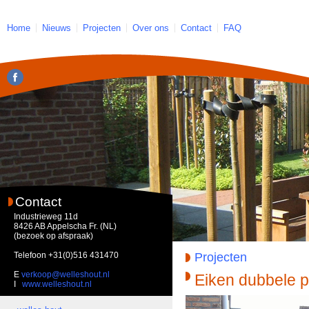
Home
Nieuws
Projecten
Over ons
Contact
FAQ
Contact
Industrieweg 11d
8426 AB Appelscha Fr. (NL)
(bezoek op afspraak)
Telefoon
+31(0)516 431470
Projecten
E
verkoop@welleshout.nl
Eiken dubbele p
I
www.welleshout.nl