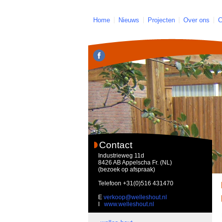
Home
Nieuws
Projecten
Over ons
C
Contact
Industrieweg 11d
8426 AB Appelscha Fr. (NL)
(bezoek op afspraak)
Telefoon
+31(0)516 431470
E
verkoop@welleshout.nl
I
www.welleshout.nl