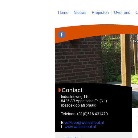
Home
Nieuws
Projecten
Over ons
C
Contact
Industrieweg 11d
8426 AB Appelscha Fr. (NL)
(bezoek op afspraak)
Telefoon
+31(0)516 431470
E
verkoop@welleshout.nl
I
www.welleshout.nl