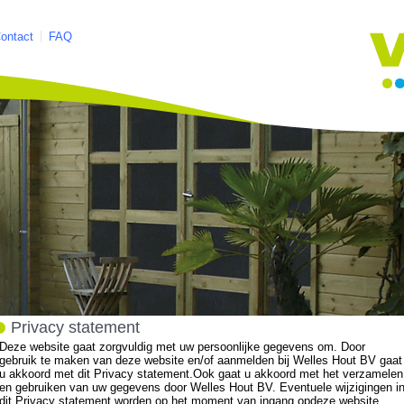
ontact
FAQ
Privacy statement
Deze website gaat zorgvuldig met uw persoonlijke gegevens om. Door
gebruik te maken van deze website en/of aanmelden bij Welles Hout BV gaat
u akkoord met dit Privacy statement.Ook gaat u akkoord met het verzamelen
en gebruiken van uw gegevens door Welles Hout BV. Eventuele wijzigingen i
dit Privacy statement worden op het moment van ingang opdeze website