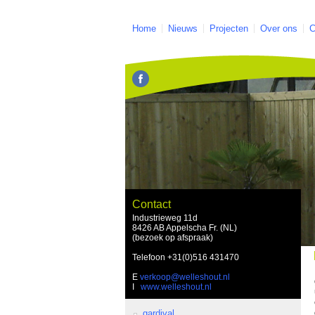
Home
Nieuws
Projecten
Over ons
C
Contact
Industrieweg 11d
8426 AB Appelscha Fr. (NL)
(bezoek op afspraak)
Telefoon
+31(0)516 431470
E
verkoop@welleshout.nl
I
www.welleshout.nl
gardival