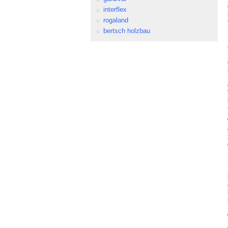
interflex
rogaland
bertsch holzbau