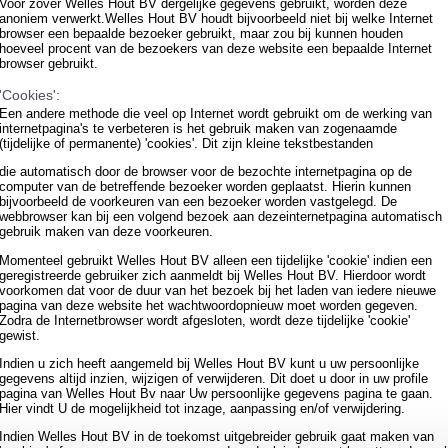
Voor zover Welles Hout BV dergelijke gegevens gebruikt, worden deze
anoniem verwerkt.Welles Hout BV houdt bijvoorbeeld niet bij welke Internet
browser een bepaalde bezoeker gebruikt, maar zou bij kunnen houden
hoeveel procent van de bezoekers van deze website een bepaalde Internet
browser gebruikt.
'Cookies':
Een andere methode die veel op Internet wordt gebruikt om de werking van
internetpagina's te verbeteren is het gebruik maken van zogenaamde
(tijdelijke of permanente) 'cookies'. Dit zijn kleine tekstbestanden
die automatisch door de browser voor de bezochte internetpagina op de
computer van de betreffende bezoeker worden geplaatst. Hierin kunnen
bijvoorbeeld de voorkeuren van een bezoeker worden vastgelegd. De
webbrowser kan bij een volgend bezoek aan dezeinternetpagina automatisch
gebruik maken van deze voorkeuren.
Momenteel gebruikt Welles Hout BV alleen een tijdelijke 'cookie' indien een
geregistreerde gebruiker zich aanmeldt bij Welles Hout BV. Hierdoor wordt
voorkomen dat voor de duur van het bezoek bij het laden van iedere nieuwe
pagina van deze website het wachtwoordopnieuw moet worden gegeven.
Zodra de Internetbrowser wordt afgesloten, wordt deze tijdelijke 'cookie'
gewist.
Indien u zich heeft aangemeld bij Welles Hout BV kunt u uw persoonlijke
gegevens altijd inzien, wijzigen of verwijderen. Dit doet u door in uw profile
pagina van Welles Hout Bv naar Uw persoonlijke gegevens pagina te gaan.
Hier vindt U de mogelijkheid tot inzage, aanpassing en/of verwijdering.
Indien Welles Hout BV in de toekomst uitgebreider gebruik gaat maken van