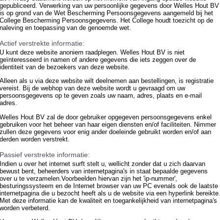
gepubliceerd. Verwerking van uw persoonlijke gegevens door Welles Hout BV
is op grond van de Wet Bescherming Persoonsgegevens aangemeld bij het
College Bescherming Persoonsgegevens. Het College houdt toezicht op de
naleving en toepassing van de genoemde wet.
Actief verstrekte informatie:
U kunt deze website anoniem raadplegen. Welles Hout BV is niet
geïnteresseerd in namen of andere gegevens die iets zeggen over de
identiteit van de bezoekers van deze website.
Alleen als u via deze website wilt deelnemen aan bestellingen, is registratie
vereist. Bij de webhop van deze website wordt u gevraagd om uw
persoonsgegevens op te geven zoals uw naam, adres, plaats en e-mail
adres.
Welles Hout BV zal de door gebruiker opgegeven persoonsgegevens enkel
gebruiken voor het beheer van haar eigen diensten en/of faciliteiten. Nimmer
zullen deze gegevens voor enig ander doeleinde gebruikt worden en/of aan
derden worden verstrekt.
Passief verstrekte informatie:
Indien u over het internet surft stelt u, wellicht zonder dat u zich daarvan
bewust bent, beheerders van internetpagina's in staat bepaalde gegevens
over u te verzamelen.Voorbeelden hiervan zijn het 'ip-nummer',
besturingssysteem en de Internet browser van uw PC evenals ook de laatste
internetpagina die u bezocht heeft als u de website via een hyperlink bereikte
Met deze informatie kan de kwaliteit en toegankelijkheid van internetpagina's
worden verbeterd.