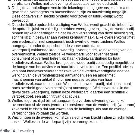
verplichten Welles niet tot levering of acceptatie van de opdracht.
De bij de aanbiedingen verstrekte tekeningen en gegevens, zoals maten,
gewichten, vermogens en hoeveelheden, zijn zo nauwkeurig mogelijk.
Deze opgaven zijn slechts bindend voor zover dit uitdrukkelijk wordt
bevestigd.
De schriftelijke opdrachtbevestiging van Welles wordt geacht de inhoud va
de opdracht juist en volledig te hebben weergegeven, tenzij de wederpartij
binnen vijf kalenderdagen na datum van verzending van deze bevestiging,
schriftelijk zijn bezwaar aan Welles kenbaar maakt. Elke overeenkomst met
een wederpartij, niet consument, noch overheid, wordt zijdens Welles
aangegaan onder de opschortende voorwaarde dat de
wederpartij voldoende kredietwaardig is voor geldelijke nakoming van de
overeenkomst. Welles toetst elke wederpartij voor zover het geen
consument of overheid betreft, op haar kredietwaardigheid bij haar
kredietverzekeraar. Welles brengt deze wederpartij zo spoedig mogelijk op
de hoogte van het advies van haar kredietverzekeraar. Een positief advies
van haar kredietverzekeraar ter zake van de kredietwaardigheid doet de
werking van de verbintenis(sen) aanvangen, een en ander met
inachtneming van artikel 3 lid 5. Een negatief advies van haar
kredietverzekeraar doet tussen Welles en de wederpartij, niet consument,
noch overheid geen verbintenis(sen) aanvangen. Welles verstrekt in dat
geval deze wederpartij, indien deze wederpartij daartoe een schriftelijk
verzoek doet, een afschrift van dat advies.
Welles is gerechtigd bij het aangaan (de verdere uitvoering) van elke
overeenkomst alvorens (verder) te presteren, van de wederpartij (wederom
zekerheid te eisen dat aan zowel aan de betalings -als aan de overige
verplichtingen voldaan zal worden.
Wijzigingen in de overeenkomst zijn slechts van kracht indien zij schriftelijk
tussen Welles en de wederpartij zijn overeengekomen.
Artikel 4. Levering