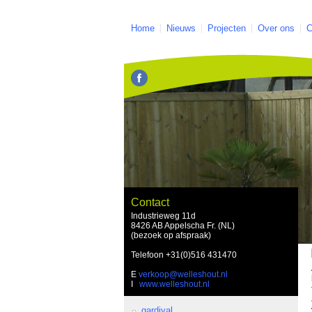
Home
Nieuws
Projecten
Over ons
C
Contact
Industrieweg 11d
8426 AB Appelscha Fr. (NL)
(bezoek op afspraak)
Telefoon
+31(0)516 431470
E
verkoop@welleshout.nl
I
www.welleshout.nl
gardival