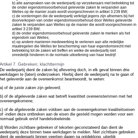
b) alle aanspraken van de wederpartij op verzekeraars met betrekking tot
de onder eigendomsvoorbehoud geleverde zaken te verpanden aan
Welles op de manier zoals wordt voorgeschreven in artikel 3:239 BW;
c) de vorderingen die de wederpartij verkrijgt jegens zijn afnemers bij het
doorverkopen van onder eigendomsvoorbehoud door Welles geleverde
zaken te verpanden aan Welles op de manier die wordt voorgeschreven in
artikel 3:239 BW;
d) de onder eigendomsvoorbehoud geleverde zaken te merken als het
eigendom van Welles;
e) op andere manieren medewerking te verlenen aan alle redelijke
maatregelen die Welles ter bescherming van haar eigendomsrecht met
betrekking tot de zaken wil treffen en welke de wederpartij niet
onredelijk hinderen in de normale uitoefening van haar bedrijf.
Artikel 7. Gebreken; klachttermijn
De wederpartij dient de zaken bij aflevering doch, in elk geval binnen drie
werkdagen te (laten) onderzoeken. Hierbij dient de wederpartij na te gaan of
het geleverde aan de overeenkomst beantwoordt, te weten:
a) of de juiste zaken zijn geleverd;
b) of de afgeleverde zaken wat betreft kwantiteit overeenstemmen met het
overeengekomene;
c) of de afgeleverde zaken voldoen aan de overeengekomen kwaliteitseisen
of -indien deze ontbreken aan de eisen die gesteld mogen worden voor een
normaal gebruik en/of handelsdoeleinde.
d) Worden zichtbare gebreken of tekorten geconstateerd dan dient de
wederpartij deze binnen twee werkdagen te melden. Niet zichtbare gebreken
dient de wederpartij binnen veertien dagen na ontdekking, uiterlijk