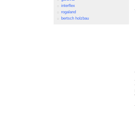
interflex
rogaland
bertsch holzbau