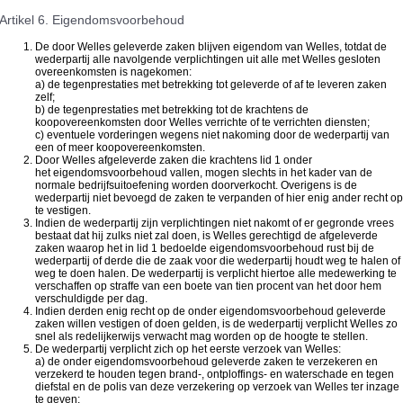
Artikel 6. Eigendomsvoorbehoud
De door Welles geleverde zaken blijven eigendom van Welles, totdat de
wederpartij alle navolgende verplichtingen uit alle met Welles gesloten
overeenkomsten is nagekomen:
a) de tegenprestaties met betrekking tot geleverde of af te leveren zaken
zelf;
b) de tegenprestaties met betrekking tot de krachtens de
koopovereenkomsten door Welles verrichte of te verrichten diensten;
c) eventuele vorderingen wegens niet nakoming door de wederpartij van
een of meer koopovereenkomsten.
Door Welles afgeleverde zaken die krachtens lid 1 onder
het eigendomsvoorbehoud vallen, mogen slechts in het kader van de
normale bedrijfsuitoefening worden doorverkocht. Overigens is de
wederpartij niet bevoegd de zaken te verpanden of hier enig ander recht op
te vestigen.
Indien de wederpartij zijn verplichtingen niet nakomt of er gegronde vrees
bestaat dat hij zulks niet zal doen, is Welles gerechtigd de afgeleverde
zaken waarop het in lid 1 bedoelde eigendomsvoorbehoud rust bij de
wederpartij of derde die de zaak voor die wederpartij houdt weg te halen of
weg te doen halen. De wederpartij is verplicht hiertoe alle medewerking te
verschaffen op straffe van een boete van tien procent van het door hem
verschuldigde per dag.
Indien derden enig recht op de onder eigendomsvoorbehoud geleverde
zaken willen vestigen of doen gelden, is de wederpartij verplicht Welles zo
snel als redelijkerwijs verwacht mag worden op de hoogte te stellen.
De wederpartij verplicht zich op het eerste verzoek van Welles:
a) de onder eigendomsvoorbehoud geleverde zaken te verzekeren en
verzekerd te houden tegen brand-, ontploffings- en waterschade en tegen
diefstal en de polis van deze verzekering op verzoek van Welles ter inzage
te geven;