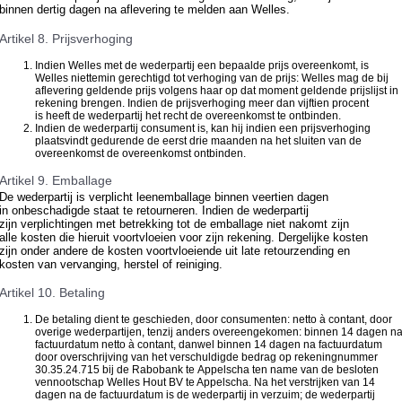
binnen dertig dagen na aflevering te melden aan Welles.
Artikel 8. Prijsverhoging
Indien Welles met de wederpartij een bepaalde prijs overeenkomt, is
Welles niettemin gerechtigd tot verhoging van de prijs: Welles mag de bij
aflevering geldende prijs volgens haar op dat moment geldende prijslijst in
rekening brengen. Indien de prijsverhoging meer dan vijftien procent
is heeft de wederpartij het recht de overeenkomst te ontbinden.
Indien de wederpartij consument is, kan hij indien een prijsverhoging
plaatsvindt gedurende de eerst drie maanden na het sluiten van de
overeenkomst de overeenkomst ontbinden.
Artikel 9. Emballage
De wederpartij is verplicht leenemballage binnen veertien dagen
in onbeschadigde staat te retourneren. Indien de wederpartij
zijn verplichtingen met betrekking tot de emballage niet nakomt zijn
alle kosten die hieruit voortvloeien voor zijn rekening. Dergelijke kosten
zijn onder andere de kosten voortvloeiende uit late retourzending en
kosten van vervanging, herstel of reiniging.
Artikel 10. Betaling
De betaling dient te geschieden, door consumenten: netto à contant, door
overige wederpartijen, tenzij anders overeengekomen: binnen 14 dagen n
factuurdatum netto à contant, danwel binnen 14 dagen na factuurdatum
door overschrijving van het verschuldigde bedrag op rekeningnummer
30.35.24.715 bij de Rabobank te Appelscha ten name van de besloten
vennootschap Welles Hout BV te Appelscha. Na het verstrijken van 14
dagen na de factuurdatum is de wederpartij in verzuim; de wederpartij