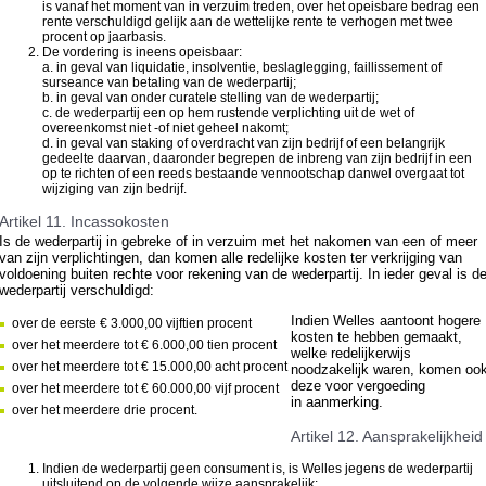
is vanaf het moment van in verzuim treden, over het opeisbare bedrag een
rente verschuldigd gelijk aan de wettelijke rente te verhogen met twee
procent op jaarbasis.
De vordering is ineens opeisbaar:
a. in geval van liquidatie, insolventie, beslaglegging, faillissement of
surseance van betaling van de wederpartij;
b. in geval van onder curatele stelling van de wederpartij;
c. de wederpartij een op hem rustende verplichting uit de wet of
overeenkomst niet -of niet geheel nakomt;
d. in geval van staking of overdracht van zijn bedrijf of een belangrijk
gedeelte daarvan, daaronder begrepen de inbreng van zijn bedrijf in een
op te richten of een reeds bestaande vennootschap danwel overgaat tot
wijziging van zijn bedrijf.
Artikel 11. Incassokosten
Is de wederpartij in gebreke of in verzuim met het nakomen van een of meer
van zijn verplichtingen, dan komen alle redelijke kosten ter verkrijging van
voldoening buiten rechte voor rekening van de wederpartij. In ieder geval is d
wederpartij verschuldigd:
Indien Welles aantoont hogere
over de eerste € 3.000,00 vijftien procent
kosten te hebben gemaakt,
over het meerdere tot € 6.000,00 tien procent
welke redelijkerwijs
over het meerdere tot € 15.000,00 acht procent
noodzakelijk waren, komen oo
deze voor vergoeding
over het meerdere tot € 60.000,00 vijf procent
in aanmerking.
over het meerdere drie procent.
Artikel 12. Aansprakelijkheid
Indien de wederpartij geen consument is, is Welles jegens de wederpartij
uitsluitend op de volgende wijze aansprakelijk: