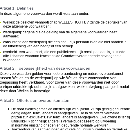
Artikel 1. Definities
In deze algemene voorwaarden wordt verstaan onder:
Welles: de besloten vennootschap WELLES HOUT BV, zijnde de gebruiker van
deze algemene voorwaarden;
wederpartij: degene die de gelding van de algemene voorwaarden heeft
aanvaard;
consument: een wederpartij die een natuurlijk persoon is en die niet handelt in
de uitoefening van een bedrijf of een beroep.
overheid: een wederpartij die een publiekrechtelijk rechtspersoon is, alsmede
alle lichamen waaraan krachtens de Grondwet verordenende bevoegdheid
is verleend.
Artikel 2. Toepasselijkheid van deze voorwaarden
Deze voorwaarden gelden voor iedere aanbieding en iedere overeenkomst
tussen Welles en de wederpartij op wie Welles deze voorwaarden van
toepassing heeft verklaard, voor zover van deze voorwaarden niet door
partijen uitdrukkelijk schriftelijk is afgeweken, welke afwijking pas geldt nadat
deze door Welles is bevestigd.
Artikel 3. Offertes en overeenkomsten
De door Welles gemaakte offertes zijn vrijblijvend. Zij zijn geldig gedurende
dertig dagen, tenzij anders is aangegeven. De in de offerte vermelde
prijzen zijn exclusief BTW, tenzij anders is aangegeven. Elke offerte is tenzij
uitdrukkelijk schriftelijk anders is vermeld, gebaseerd op uitvoering
in normale omstandigheden en gedurende normale werkuren.
Toezending van aanbiedingen en/of catalogi, prijscouranten en dergelijke