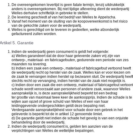
De overeengekomen levertijd is geen fatale termijn, tenzij uitdrukkelijk
anders is overeengekomen. Bij niet tijdige aflevering dient de wederpartij
Welles derhalve schriftelijk in gebreke te stellen.
De levering geschiedt af van het bedrijf van Welles te Appelscha.
Vanaf het moment van de sluiting van de koopovereenkomst is het risico
van de gekochte zaken voor de wederpartij.
Welles is gerechtigd om te leveren in gedeelten, welke afzonderlijk
gefactureerd zullen worden.
Artikel 5. Garantie
Indien de wederpartij geen consument is geldt het volgende:
a) Welles garandeert dat de door haar geleverde zaken vrij zijn van
ontwerp-, materiaal- en fabricagefouten, gedurende een periode van zes
maanden na levering.
b) Indien een zaak een ontwerp-, materiaal-of fabricagefout vertoond heeft
de wederpartij recht op herstel van de zaak. Welles kan er voor kiezen om
de zaak te vervangen indien herstel op bezwaren stuit. De wederpartij heeft
slechts recht op vervanging, indien herstel van de zaak niet mogelijk is.
c) Indien door een zaak die een ontwerp, materiaal of fabricagefout vertoon
schade wordt veroorzaakt aan personen of andere zaak, waarvoor Welles
aansprakelijk is, is deze aansprakelijkheid beperkt tot een bedrag
ter grootte van maximaal twee keer de aankoopprijs. Indien de schade is te
wijten aan opzet of grove schuld van Welles of een van haar
leidinggevende ondergeschikten geldt deze bepaling niet.
Verdergaande aansprakelijkheid voor schade door een gebrek in het
geleverde is beperkt tot de in artikel 12 genoemde limiet.
d) De garantie geldt niet indien de schade het gevolg is van een onjuiste
behandeling door de wederpartij.
Indien de wederpartij consument is, gelden ten aanzien van de
verplichtingen van Welles de wettelijke bepalingen.