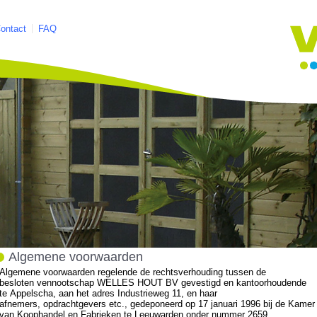
ontact
FAQ
Algemene voorwaarden
Algemene voorwaarden regelende de rechtsverhouding tussen de
besloten vennootschap WELLES HOUT BV gevestigd en kantoorhoudende
te Appelscha, aan het adres Industrieweg 11, en haar
afnemers, opdrachtgevers etc., gedeponeerd op 17 januari 1996 bij de Kamer
van Koophandel en Fabrieken te Leeuwarden onder nummer 2659