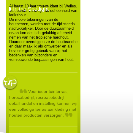
Al haast 10 jaar trouwe klant bij Welles.
In the Spotlight
Ten eerste vanwege de schoonheid van
larikshout.
De mooie tekeningen van de
houtnerven, worden met de tijd steeds
e
nadrukkelijker. Door de duurzaamheid
ervan kon destijds gelukkig afscheid
nemen van het tropische hardhout.
Daardoor overstijgen ze de houtbranche
en daar maak ik als ontwerper en als
hovenier gretig gebruik van bij het
bedenken van bijzondere en
vernieuwende toepassingen van hout.
Voor ieder tuinterras,
horecabedrijf, recreatiebedrijf,
detailhandel en instelling kunnen wij
een volledige terras aankleding met
houten producten verzorgen.