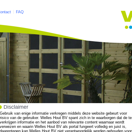
ontact
FAQ
Disclaimer
Gebruik van enige informatie verkregen middels deze website gebeurt voor
risico van de gebruiker. Welles Hout BV spant zich in te waarborgen dat de te
verkrijgen informatie en het aanbod van relevante content waarnaar wordt
verwezen en waarin Welles Hout BV als portal fungeert volledig en juist is,
daarentegen kan Welles Hout BV niet verantwoordelijk worden gehouden voor