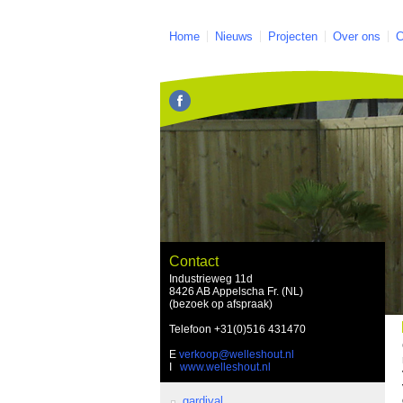
Home
Nieuws
Projecten
Over ons
C
Contact
Industrieweg 11d
8426 AB Appelscha Fr. (NL)
(bezoek op afspraak)
Telefoon
+31(0)516 431470
E
verkoop@welleshout.nl
I
www.welleshout.nl
gardival