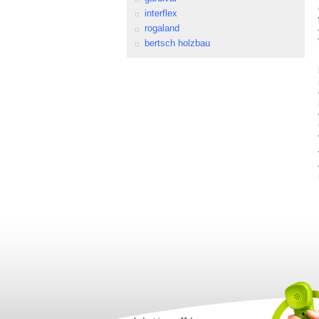
interflex
rogaland
bertsch holzbau