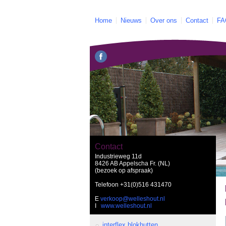
Home
Nieuws
Over ons
Contact
FA
Contact
Industrieweg 11d
8426 AB Appelscha Fr. (NL)
(bezoek op afspraak)
Telefoon
+31(0)516 431470
E
verkoop@welleshout.nl
I
www.welleshout.nl
interflex blokhutten